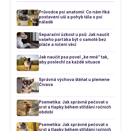
Průvodce psí anatomií: Co nám říká
postavení uší a pohyb těla o psí
náladě
Separační úzkost u psů: Jak naučit
vašeho parťáka být o samotě bez
pláče a ničení věcí
Jak naučit psa povel „ke mně“ tak,
aby poslechl za každé situace
Správná výchova štěňat u plemene
Čivava
Psemetika: Jak správně pečovat o
srst a tlapky během střídání ročních
období
Psemetika: Jak správně pečovat o
srst a tlapky během střídání ročních