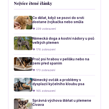
Nejvíce čtené články
Co dělat, když se psovi do srsti
dostane žvýkačka nebo smůla
👁 239 zobrazení
Německá doga a kostní nádory u psů
velkých plemen
👁 176 zobrazení
Proč psi hrabou v pelíšku nebo na
zemi před spaním
👁 173 zobrazení
Německý ovčák a problémy s
dysplazií kyčelního kloubu psa
👁 165 zobrazení
Správná výchova štěňat u plemene
Čivava