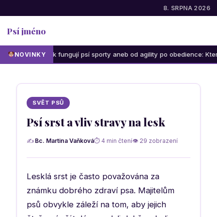
8. SRPNA 2026
Psí jméno
Jak fungují psí sporty aneb od agility po obedience: Která aktivi
NOVINKY
SVĚT PSŮ
Psí srst a vliv stravy na lesk
✍
Bc. Martina Vaňková
⏱ 4 min čtení
👁 29 zobrazení
Lesklá srst je často považována za
známku dobrého zdraví psa. Majitelům
psů obvykle záleží na tom, aby jejich