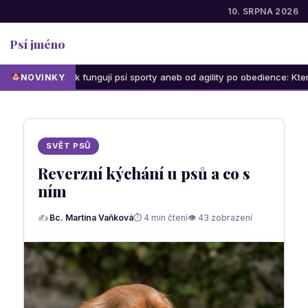
10. SRPNA 2026
Psí jméno
Jak fungují psí sporty aneb od agility po obedience: Která aktivita
NOVINKY
SVĚT PSŮ
Reverzní kýchání u psů a co s
ním
✍
Bc. Martina Vaňková
⏱ 4 min čtení
👁 43 zobrazení