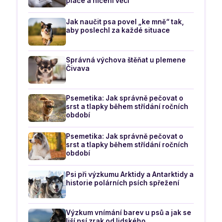
pláče a ničení věcí
Jak naučit psa povel „ke mně“ tak,
aby poslechl za každé situace
Správná výchova štěňat u plemene
Čivava
Psemetika: Jak správně pečovat o
srst a tlapky během střídání ročních
období
Psemetika: Jak správně pečovat o
srst a tlapky během střídání ročních
období
Psi při výzkumu Arktidy a Antarktidy a
historie polárních psích spřežení
Výzkum vnímání barev u psů a jak se
liší psí zrak od lidského