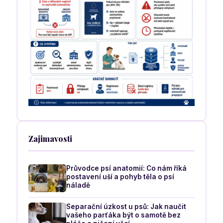
Zajimavosti
Průvodce psí anatomií: Co nám říká
postavení uší a pohyb těla o psí
náladě
Separační úzkost u psů: Jak naučit
vašeho parťáka být o samotě bez