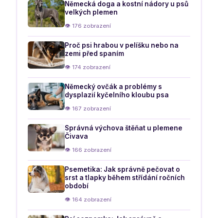
Německá doga a kostní nádory u psů
velkých plemen
👁 176 zobrazení
Proč psi hrabou v pelíšku nebo na
zemi před spaním
👁 174 zobrazení
Německý ovčák a problémy s
dysplazií kyčelního kloubu psa
👁 167 zobrazení
Správná výchova štěňat u plemene
Čivava
👁 166 zobrazení
Psemetika: Jak správně pečovat o
srst a tlapky během střídání ročních
období
👁 164 zobrazení