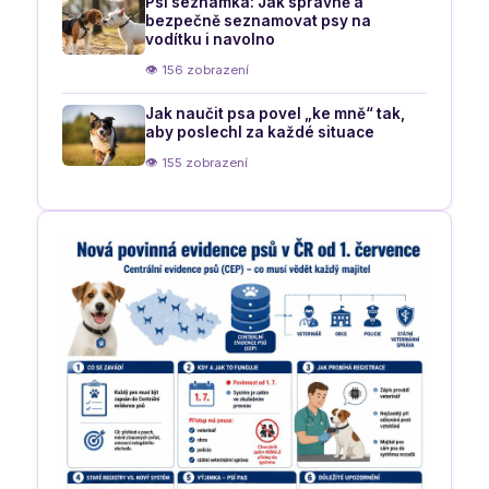
Psí seznamka: Jak správně a
bezpečně seznamovat psy na
vodítku i navolno
👁 156 zobrazení
Jak naučit psa povel „ke mně“ tak,
aby poslechl za každé situace
👁 155 zobrazení