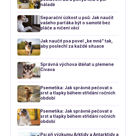
náladě
Separační úzkost u psů: Jak naučit
vašeho parťáka být o samotě bez
pláče a ničení věcí
Jak naučit psa povel „ke mně“ tak,
aby poslechl za každé situace
Správná výchova štěňat u plemene
Čivava
Psemetika: Jak správně pečovat o
srst a tlapky během střídání ročních
období
Psemetika: Jak správně pečovat o
srst a tlapky během střídání ročních
období
Psi při výzkumu Arktidy a Antarktidy a