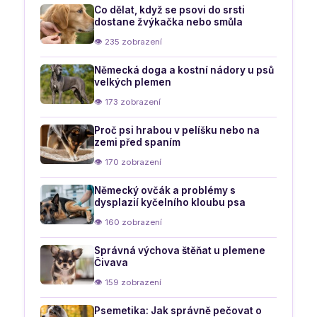
Co dělat, když se psovi do srsti
dostane žvýkačka nebo smůla
👁 235 zobrazení
Německá doga a kostní nádory u psů
velkých plemen
👁 173 zobrazení
Proč psi hrabou v pelíšku nebo na
zemi před spaním
👁 170 zobrazení
Německý ovčák a problémy s
dysplazií kyčelního kloubu psa
👁 160 zobrazení
Správná výchova štěňat u plemene
Čivava
👁 159 zobrazení
Psemetika: Jak správně pečovat o