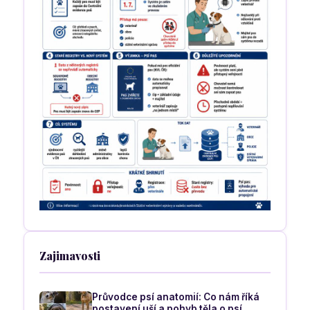
Zajimavosti
Průvodce psí anatomií: Co nám říká
postavení uší a pohyb těla o psí