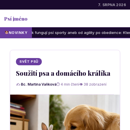
7. SRPNA 2026
Psí jméno
Jak fungují psí sporty aneb od agility po obedience: Která aktivit
NOVINKY
SVĚT PSŮ
Soužití psa a domácího králíka
✍
Bc. Martina Vaňková
⏱ 4 min čtení
👁 38 zobrazení